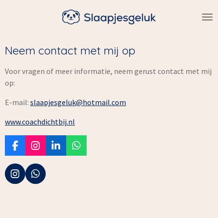
Ga
direct
naar
de
Neem contact met mij op
hoofdinhoud
Voor vragen of meer informatie, neem gerust contact met mij
op:
E-mail:
slaapjesgeluk@hotmail.com
www.coachdichtbij.nl
F
I
L
W
a
n
i
h
c
s
n
a
e
t
k
t
I
W
b
a
e
s
n
h
o
g
d
A
s
a
o
r
I
p
t
t
k
a
n
p
a
s