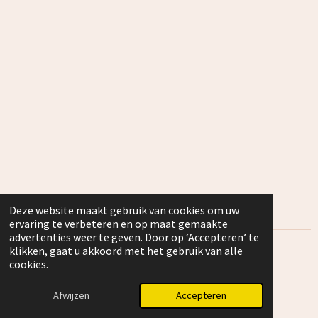
m
g
A
r
p
a
p
m
Deze website maakt gebruik van cookies om uw
ervaring te verbeteren en op maat gemaakte
advertenties weer te geven. Door op ‘Accepteren’ te
klikken, gaat u akkoord met het gebruik van alle
Algemene voorwaarden 2026
cookies.
© 2025 Slaapjesgeluk.nl KvK 98411314
Afwijzen
Accepteren
Powered by
JouwWeb